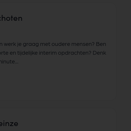
choten
 én werk je graag met oudere mensen? Ben
te en tijdelijke interim opdrachten? Denk
inute...
einze