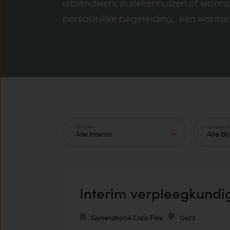
uitzendwerk in ziekenhuizen of woonzo
persoonlijke begeleiding, een warme c
INTERIM
BIJVERDI
Interim verpleegkund
Generation4 Care Flex
Gent