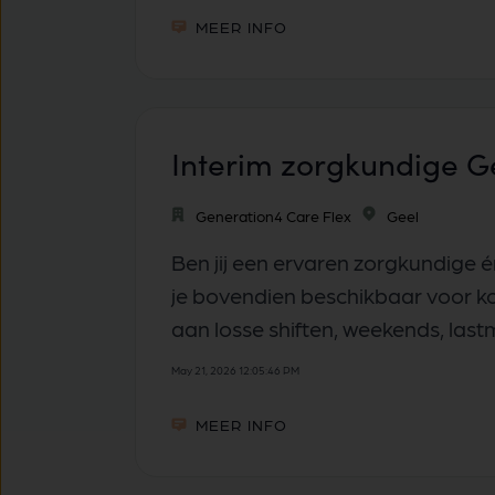
MEER INFO
Interim zorgkundige G
Generation4 Care Flex
Geel
Ben jij een ervaren zorgkundige
je bovendien beschikbaar voor kor
aan losse shiften, weekends, lastm
May 21, 2026 12:05:46 PM
MEER INFO