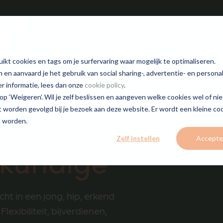
B
VACATURES
VOOR T
Show submenu
kt cookies en tags om je surfervaring waar mogelijk te optimaliseren.
n en aanvaard je het gebruik van social sharing-, advertentie- en persona
er informatie, lees dan onze
cookie policy
.
p ‘Weigeren’. Wil je zelf beslissen en aangeven welke cookies wel of niet? 
iet worden gevolgd bij je bezoek aan deze website. Er wordt een kleine co
gkundige
t worden.
Zelf instellen
Accepte
gkundige
ht in een jong, hip, erkend
exibiliteit, bijverdienen,