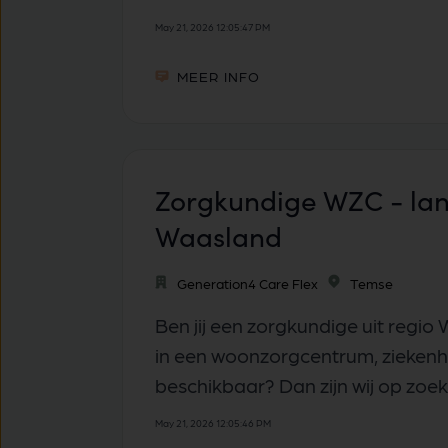
May 21, 2026 12:05:47 PM
MEER INFO
Zorgkundige WZC - lan
Waasland
Generation4 Care Flex
Temse
Ben jij een zorgkundige uit regi
in een woonzorgcentrum, ziekenhui
beschikbaar? Dan zijn wij op zoek
May 21, 2026 12:05:46 PM