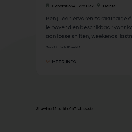
Generation4 Care Flex
Deinze
Ben jij een ervaren zorgkundige
je bovendien beschikbaar voor kor
aan losse shiften, weekends, lastm
May 21, 2026 12:05:44 PM
MEER INFO
Showing 13 to 18 of 67 job posts