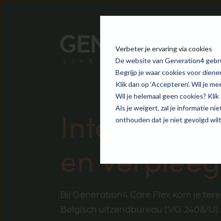
Verbeter je ervaring via cookies
De website van Generation4 gebrui
Begrijp je waar cookies voor diene
Klik dan op ‘Accepteren’. Wil je me
Wil je helemaal geen cookies? Klik o
Als je weigert, zal je informatie n
Interim zor
onthouden dat je niet gevolgd wil
en verplee
Bij Generation4 Care Flex kom je terec
Belgisch uitzendbureau (VG.2408/U). Fl