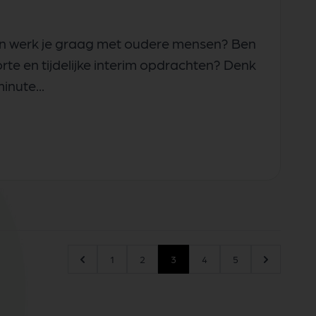
 én werk je graag met oudere mensen? Ben
te en tijdelijke interim opdrachten? Denk
inute...
1
2
3
4
5