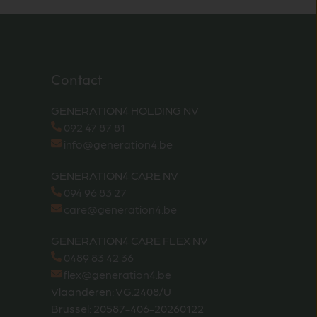
Contact
GENERATION4 HOLDING NV
092 47 87 81
info@generation4.be
GENERATION4 CARE NV
094 96 83 27
care@generation4.be
GENERATION4 CARE FLEX NV
0489 83 42 36
flex@generation4.be
Vlaanderen: VG.2408/U
Brussel: 20587-406-20260122