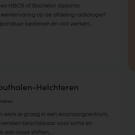
 een HBO5 of Bachelor diploma
werkervaring op de afdeling radiologie?
Gaëlle Lippens
aratuur bedienen én vlot werken...
Talent Scout
outhalen-Helchteren
chteren
én werk je graag in een woonzorgcentrum,
bovendien beschikbaar voor korte en
 aan losse shiften,...