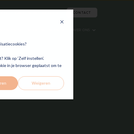
LOG
ONDERNEMER WORDEN
CONTACT
ALENTEN
VOOR PARTNERS
OVER ONS
 for Vacatures
Show submenu for Voor Talenten
Show submenu for Voor Partners
Show submenu for Over
lisatiecookies?
Klik op ‘Zelf instellen’.
okie in je browser geplaatst om te
ren
Weigeren