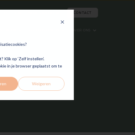
LOG
ONDERNEMER WORDEN
CONTACT
ALENTEN
VOOR PARTNERS
OVER ONS
 for Vacatures
Show submenu for Voor Talenten
Show submenu for Voor Partners
Show submenu for Over
lisatiecookies?
Klik op ‘Zelf instellen’.
okie in je browser geplaatst om te
ren
Weigeren