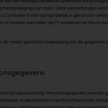
tie van de Feitelijke verwerker uitermate zorgvuld
sche beveiliging van data. Deze verplichtingen wor
ontroller is niet aansprakelijk in geval van verlies, 
en of andere aanvallen op IT-systemen of cloud-t
 over de meest geschikte toepassing om de gegevens 
oonsgegevens
 in projectsourcing. Persoonsgegevens worden gebru
fstandige ondernemers in het franchisemodel. Kan
den en solliciteren voor het invullen van projecten 