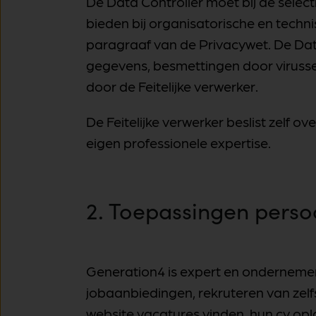
De Data Controller moet bij de selec
bieden bij organisatorische en techni
paragraaf van de Privacywet. De Data C
gegevens, besmettingen door viruss
door de Feitelijke verwerker.
De Feitelijke verwerker beslist zelf
eigen professionele expertise.
2. Toepassingen pers
Generation4 is expert en ondernemend
jobaanbiedingen, rekruteren van zel
website vacatures vinden, hun cv opla