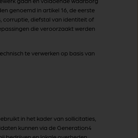
ig tewerk gaan en voldoende waarborg
den genoemd in artikel 16, de eerste
corruptie, diefstal van identiteit of
oepassingen die veroorzaakt werden
technisch te verwerken op basis van
ikt in het kader van sollicitaties,
didaten kunnen via de Generation4
bij bedrijven en lokale overheden.