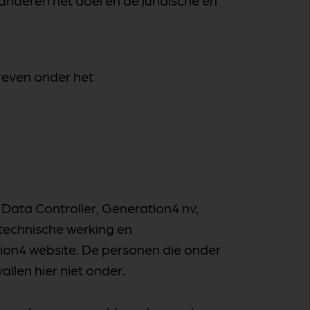
 anderen het doel en de juridische en
reven onder het
e Data Controller, Generation4 nv,
 technische werking en
ion4 website. De personen die onder
llen hier niet onder.