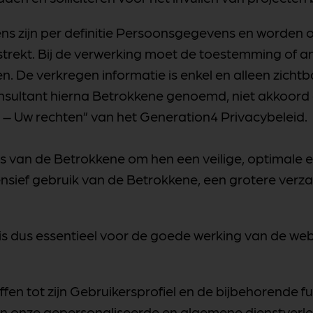
 zijn per definitie Persoonsgegevens en worden 
rstrekt. Bij de verwerking moet de toestemming of a
. De verkregen informatie is enkel en alleen zicht
onsultant hierna Betrokkene genoemd, niet akkoor
3 – Uw rechten” van het Generation4 Privacybeleid.
van de Betrokkene om hen een veilige, optimale e
intensief gebruik van de Betrokkene, een grotere v
 dus essentieel voor de goede werking van de webs
n tot zijn Gebruikersprofiel en de bijbehorende fun
n onze gepersonaliseerde en algemene dienstverlen