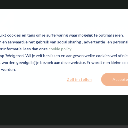
B
VACATURES
VOOR T
Show submenu
kt cookies en tags om je surfervaring waar mogelijk te optimaliseren.
n en aanvaard je het gebruik van social sharing-, advertentie- en persona
er informatie, lees dan onze
cookie policy
.
p ‘Weigeren’. Wil je zelf beslissen en aangeven welke cookies wel of niet? 
iet worden gevolgd bij je bezoek aan deze website. Er wordt een kleine co
t worden.
Zelf instellen
Accepte