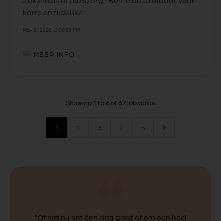
ziekenhuis of thuiszorg? Ben je beschikbaar voor
korte en tijdelijke...
May 21, 2026 12:05:53 PM
MEER INFO
Showing 1 to 6 of 67 job posts
1
2
3
4
5
"Of het nu om één dag gaat of om een heel