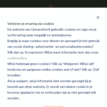
Verbeter je ervaring via cookies
De website van Generation4 gebruikt cookies en tags om je
Interim zorgkundige en
surfervaring waar mogelijk te optimaliseren.
Begrijp je waar cookies voor dienen en aanvaard je het gebruik
verpleegkundige
van social sharing-, advertentie- en personalisatiecookies?
Klik dan op ‘Accepteren’. Wil je meer informatie, lees dan onze
cookie policy
.
Bij Generation4 Care Flex kom je terecht in een jong, hip,
Wil je helemaal geen cookies? Klik op ‘Weigeren’. Wil je zelf
erkend Belgisch uitzendbureau (VG.2408/U). Flexibiliteit,
beslissen en aangeven welke cookies wel of niet? Klik op ‘Zelf
bijverdienen, uitzendwerk in ziekenhuizen of
instellen’.
woonzorgcentra dichtbij huis,
Als je weigert, zal je informatie niet worden gevolgd bij je
persoonlijke begeleiding, een warme cultuur, what's not
bezoek aan deze website. Er wordt een kleine cookie in je
to like?
browser geplaatst om te onthouden dat je niet gevolgd wilt
worden.
Zelf instellen