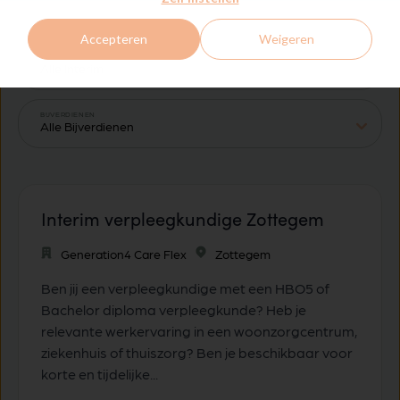
Accepteren
Weigeren
INTERIM
BIJVERDIENEN
Interim verpleegkundige Zottegem
Generation4 Care Flex
Zottegem
Ben jij een verpleegkundige met een HBO5 of
Bachelor diploma verpleegkunde? Heb je
relevante werkervaring in een woonzorgcentrum,
ziekenhuis of thuiszorg? Ben je beschikbaar voor
korte en tijdelijke...