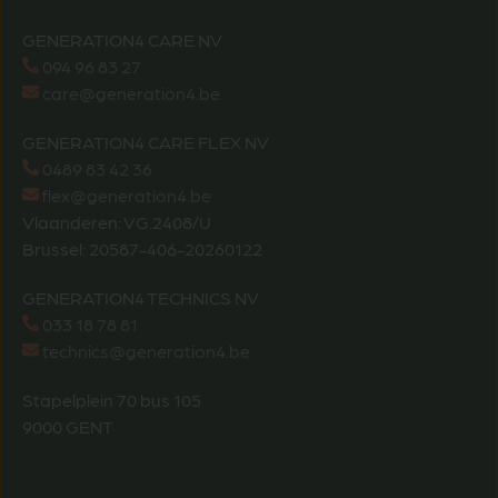
GENERATION4 CARE NV
094 96 83 27
care@generation4.be
GENERATION4 CARE FLEX NV
0489 83 42 36
flex@generation4.be
Vlaanderen: VG.2408/U
Brussel: 20587-406-20260122
GENERATION4 TECHNICS NV
033 18 78 81
technics@generation4.be
Stapelplein 70 bus 105
9000 GENT