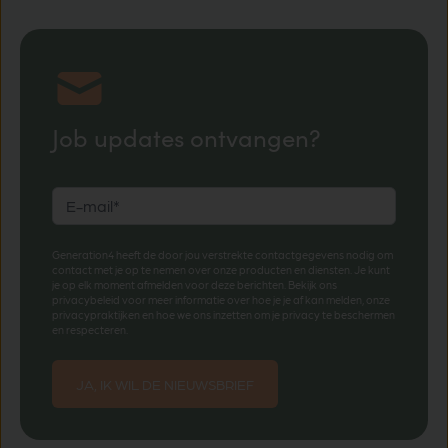
Job updates ontvangen?
Generation4 heeft de door jou verstrekte contactgegevens nodig om
contact met je op te nemen over onze producten en diensten. Je kunt
je op elk moment afmelden voor deze berichten. Bekijk ons
privacybeleid voor meer informatie over hoe je je af kan melden, onze
privacypraktijken en hoe we ons inzetten om je privacy te beschermen
en respecteren.