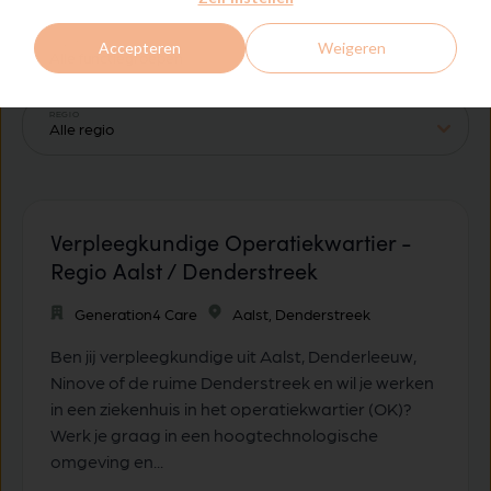
FUNCTIEGROEPEN
Accepteren
Weigeren
REGIO
Verpleegkundige Operatiekwartier -
Regio Aalst / Denderstreek
Generation4 Care
Aalst, Denderstreek
Ben jij verpleegkundige uit Aalst, Denderleeuw,
Ninove of de ruime Denderstreek en wil je werken
in een ziekenhuis in het operatiekwartier (OK)?
Werk je graag in een hoogtechnologische
omgeving en...