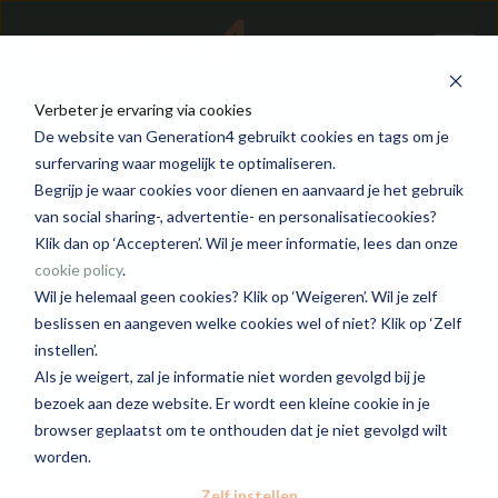
Verbeter je ervaring via cookies
De website van Generation4 gebruikt cookies en tags om je
Vacatures voor zorg- en
surfervaring waar mogelijk te optimaliseren.
Begrijp je waar cookies voor dienen en aanvaard je het gebruik
verpleegkundigen
van social sharing-, advertentie- en personalisatiecookies?
Klik dan op ‘Accepteren’. Wil je meer informatie, lees dan onze
cookie policy
.
Bij Generation4 Care kom je terecht in een jonge, hippe
Wil je helemaal geen cookies? Klik op ‘Weigeren’. Wil je zelf
organisatie. Heb je al wat werkervaring in een ziekenhuis
beslissen en aangeven welke cookies wel of niet? Klik op ‘Zelf
of woonzorgcentrum? Zoek je flexibiliteit en veel
instellen’.
afwisseling? Leer je graag elke dag bij?
Als je weigert, zal je informatie niet worden gevolgd bij je
Dan ben jij de ideale projectverpleegkundige.
bezoek aan deze website. Er wordt een kleine cookie in je
browser geplaatst om te onthouden dat je niet gevolgd wilt
worden.
Zelf instellen