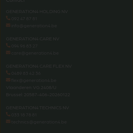
GENERATION4 HOLDING NV
092 47 87 81
info@generation4.be
GENERATION4 CARE NV
094 96 83 27
care@generation4.be
GENERATION4 CARE FLEX NV
0489 83 42 36
flex@generation4.be
Vlaanderen: VG.2408/U
Brussel: 20587-406-20260122
GENERATION4 TECHNICS NV
033 18 78 81
technics@generation4.be