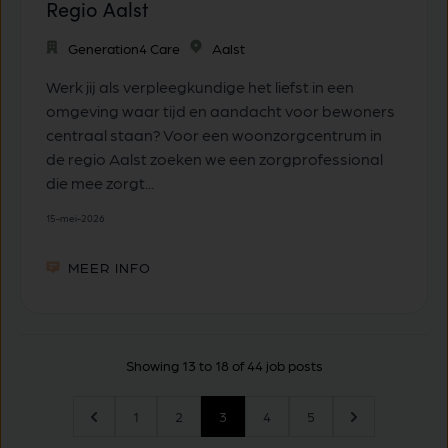
Regio Aalst
Generation4 Care
Aalst
Werk jij als verpleegkundige het liefst in een
omgeving waar tijd en aandacht voor bewoners
centraal staan? Voor een woonzorgcentrum in
de regio Aalst zoeken we een zorgprofessional
die mee zorgt...
15-mei-2026
MEER INFO
Showing 13 to 18 of 44 job posts
1
2
3
4
5