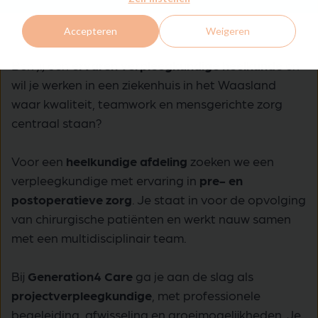
Accepteren
Weigeren
Ben jij een
ervaren verpleegkundige heelkunde
en
wil je werken in een ziekenhuis in het Waasland
waar kwaliteit, teamwork en mensgerichte zorg
centraal staan?
Voor een
heelkundige afdeling
zoeken we een
verpleegkundige met ervaring in
pre- en
postoperatieve zorg
. Je staat in voor de opvolging
van chirurgische patiënten en werkt nauw samen
met een multidisciplinair team.
Bij
Generation4 Care
ga je aan de slag als
projectverpleegkundige
, met professionele
begeleiding, afwisseling en groeimogelijkheden. Je