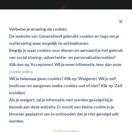
Verbeter je ervaring via cookies
De website van Generation4 gebruikt cookies en tags om je
surfervaring waar mogelijk te optimaliseren.
Begrijp je waar cookies voor dienen en aanvaard je het gebruik
van social sharing-, advertentie- en personalisatiecookies?
Verpleegkundige
Klik dan op ‘Accepteren’. Wil je meer informatie, lees dan onze
cookie policy
.
Heelkunde - Waasland
Wil je helemaal geen cookies? Klik op ‘Weigeren’. Wil je zelf
beslissen en aangeven welke cookies wel of niet? Klik op ‘Zelf
(met ervaring)
instellen’.
Als je weigert, zal je informatie niet worden gevolgd bij je
bezoek aan deze website. Er wordt een kleine cookie in je
Generation4 Care
Waasland
2500 - 3900
browser geplaatst om te onthouden dat je niet gevolgd wilt
worden.
Zelf instellen