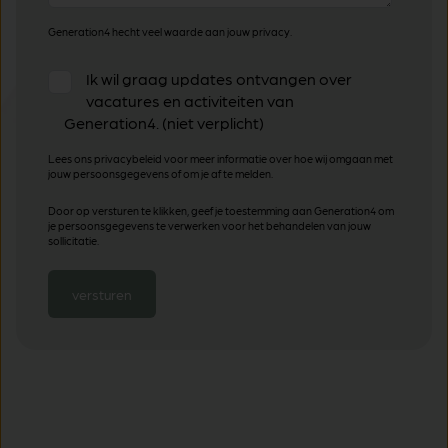
Generation4 hecht veel waarde aan jouw privacy.
Ik wil graag updates ontvangen over
vacatures en activiteiten van
Generation4. (niet verplicht)
Lees ons privacybeleid voor meer informatie over hoe wij omgaan met
jouw persoonsgegevens of om je af te melden.
Door op versturen te klikken, geef je toestemming aan Generation4 om
je persoonsgegevens te verwerken voor het behandelen van jouw
sollicitatie.