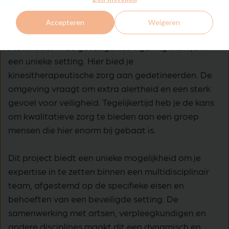
Accepteren
Weigeren
Als kinesist in de gevangenisomgeving werk je in
een unieke setting. Hier bied je
kinesitherapeutische zorg aan gedetineerden. De
omgeving vraagt om extra alertheid en een sterk
gevoel voor veiligheid. Tegelijkertijd heb je de kans
om kwalitatieve zorg te bieden aan een groep
mensen die hier enorm bij gebaat is.
Dit project biedt een unieke mogelijkheid om je
expertise in te zetten binnen een multidisciplinair
team, afgestemd op de specifieke eisen en
behoeften van een beveiligde setting. De
samenwerking met artsen, verpleegkundigen en
andere disciplines maakt dit een dynamisch en