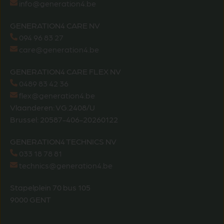
info@generation4.be
GENERATION4 CARE NV
094 96 83 27
care@generation4.be
GENERATION4 CARE FLEX NV
0489 83 42 36
flex@generation4.be
Vlaanderen: VG.2408/U
Brussel: 20587-406-20260122
GENERATION4 TECHNICS NV
033 18 78 81
technics@generation4.be
Stapelplein 70 bus 105
9000 GENT