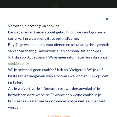
Verbeter je ervaring via cookies
De website van Generation4 gebruikt cookies en tags om je
surfervaring waar mogelijk te optimaliseren.
Begrijp je waar cookies voor dienen en aanvaard je het gebruik
van social sharing-, advertentie- en personalisatiecookies?
Freelance kinesist
Klik dan op ‘Accepteren’. Wil je meer informatie, lees dan onze
cookie policy
.
gevangenis - regio
Wil je helemaal geen cookies? Klik op ‘Weigeren’. Wil je zelf
beslissen en aangeven welke cookies wel of niet? Klik op ‘Zelf
Brussel
instellen’.
Als je weigert, zal je informatie niet worden gevolgd bij je
bezoek aan deze website. Er wordt een kleine cookie in je
Generation4 Care
Brussel
2500 - 4000
browser geplaatst om te onthouden dat je niet gevolgd wilt
worden.
Zelf instellen