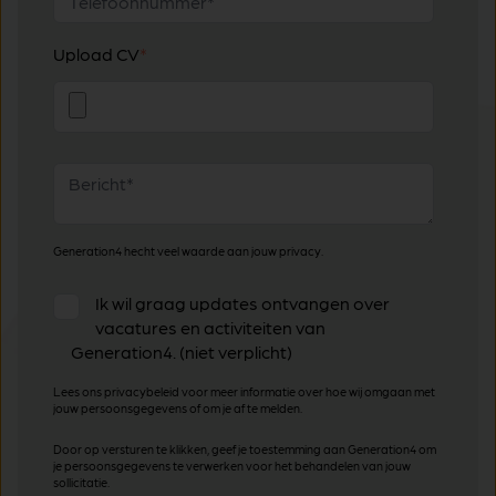
Upload CV
*
Generation4 hecht veel waarde aan jouw privacy.
Ik wil graag updates ontvangen over
vacatures en activiteiten van
Generation4. (niet verplicht)
Lees ons privacybeleid voor meer informatie over hoe wij omgaan met
jouw persoonsgegevens of om je af te melden.
Door op versturen te klikken, geef je toestemming aan Generation4 om
je persoonsgegevens te verwerken voor het behandelen van jouw
sollicitatie.