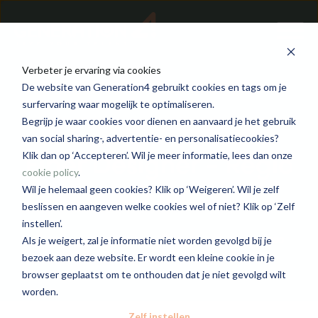
Verbeter je ervaring via cookies
De website van Generation4 gebruikt cookies en tags om je
surfervaring waar mogelijk te optimaliseren.
Begrijp je waar cookies voor dienen en aanvaard je het gebruik
van social sharing-, advertentie- en personalisatiecookies?
Fiber Designer - Regio
Klik dan op ‘Accepteren’. Wil je meer informatie, lees dan onze
cookie policy
.
Gent
Wil je helemaal geen cookies? Klik op ‘Weigeren’. Wil je zelf
beslissen en aangeven welke cookies wel of niet? Klik op ‘Zelf
instellen’.
Generation4 Technics
Gent
2800 - 3800
Als je weigert, zal je informatie niet worden gevolgd bij je
bezoek aan deze website. Er wordt een kleine cookie in je
browser geplaatst om te onthouden dat je niet gevolgd wilt
worden.
Zelf instellen