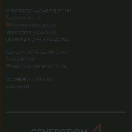
GENERATION4 CARE FLEX NV
0489 83 42 36
flex@generation4.be
Vlaanderen: VG.2408/U
Brussel: 20587-406-20260122
GENERATION4 TECHNICS NV
033 18 78 81
technics@generation4.be
Stapelplein 70 bus 105
9000 GENT