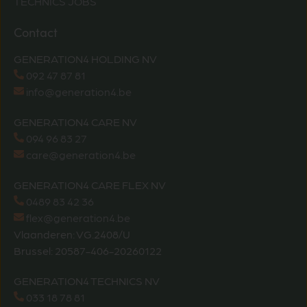
TECHNICS JOBS
Contact
GENERATION4 HOLDING NV
092 47 87 81
info@generation4.be
GENERATION4 CARE NV
094 96 83 27
care@generation4.be
GENERATION4 CARE FLEX NV
0489 83 42 36
flex@generation4.be
Vlaanderen: VG.2408/U
Brussel: 20587-406-20260122
GENERATION4 TECHNICS NV
033 18 78 81