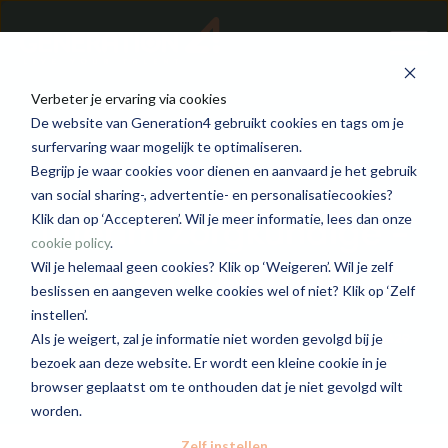
Verbeter je ervaring via cookies
De website van Generation4 gebruikt cookies en tags om je
surfervaring waar mogelijk te optimaliseren.
Begrijp je waar cookies voor dienen en aanvaard je het gebruik
van social sharing-, advertentie- en personalisatiecookies?
Interim Zorgkundige -
Klik dan op ‘Accepteren’. Wil je meer informatie, lees dan onze
cookie policy
.
Regio Leuven
Wil je helemaal geen cookies? Klik op ‘Weigeren’. Wil je zelf
beslissen en aangeven welke cookies wel of niet? Klik op ‘Zelf
instellen’.
Generation4 Care Flex
Leuven
2825 - 3629
Als je weigert, zal je informatie niet worden gevolgd bij je
bezoek aan deze website. Er wordt een kleine cookie in je
browser geplaatst om te onthouden dat je niet gevolgd wilt
worden.
Zelf instellen