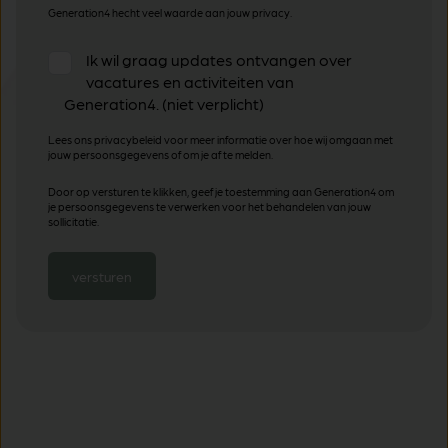
Generation4 hecht veel waarde aan jouw privacy.
Ik wil graag updates ontvangen over
vacatures en activiteiten van
Generation4. (niet verplicht)
Lees ons privacybeleid voor meer informatie over hoe wij omgaan met
jouw persoonsgegevens of om je af te melden.
Door op versturen te klikken, geef je toestemming aan Generation4 om
je persoonsgegevens te verwerken voor het behandelen van jouw
sollicitatie.