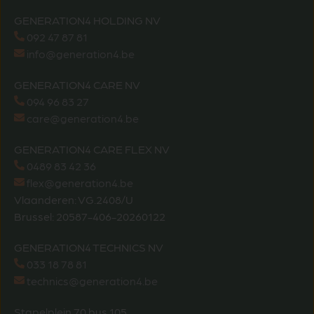
GENERATION4 HOLDING NV
092 47 87 81
info@generation4.be
GENERATION4 CARE NV
094 96 83 27
care@generation4.be
GENERATION4 CARE FLEX NV
0489 83 42 36
flex@generation4.be
Vlaanderen: VG.2408/U
Brussel: 20587-406-20260122
GENERATION4 TECHNICS NV
033 18 78 81
technics@generation4.be
Stapelplein 70 bus 105