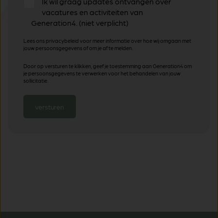
Ik wil graag updates ontvangen over
vacatures en activiteiten van
Generation4. (niet verplicht)
Lees ons privacybeleid voor meer informatie over hoe wij omgaan met
jouw persoonsgegevens of om je af te melden.
Door op versturen te klikken, geef je toestemming aan Generation4 om
je persoonsgegevens te verwerken voor het behandelen van jouw
sollicitatie.