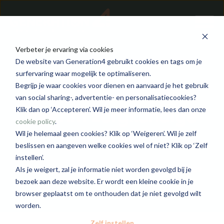
Verbeter je ervaring via cookies
De website van Generation4 gebruikt cookies en tags om je
surfervaring waar mogelijk te optimaliseren.
Begrijp je waar cookies voor dienen en aanvaard je het gebruik
van social sharing-, advertentie- en personalisatiecookies?
Interim zorgkundige
Klik dan op ‘Accepteren’. Wil je meer informatie, lees dan onze
cookie policy
.
Diest
Wil je helemaal geen cookies? Klik op ‘Weigeren’. Wil je zelf
beslissen en aangeven welke cookies wel of niet? Klik op ‘Zelf
instellen’.
Generation4 Care Flex
Diest
2835 - 3629
Als je weigert, zal je informatie niet worden gevolgd bij je
bezoek aan deze website. Er wordt een kleine cookie in je
browser geplaatst om te onthouden dat je niet gevolgd wilt
worden.
Zelf instellen