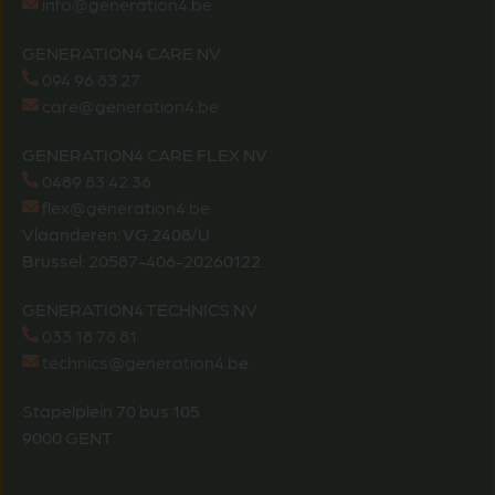
info@generation4.be
GENERATION4 CARE NV
094 96 83 27
care@generation4.be
GENERATION4 CARE FLEX NV
0489 83 42 36
flex@generation4.be
Vlaanderen: VG.2408/U
Brussel: 20587-406-20260122
GENERATION4 TECHNICS NV
033 18 78 81
technics@generation4.be
Stapelplein 70 bus 105
9000 GENT