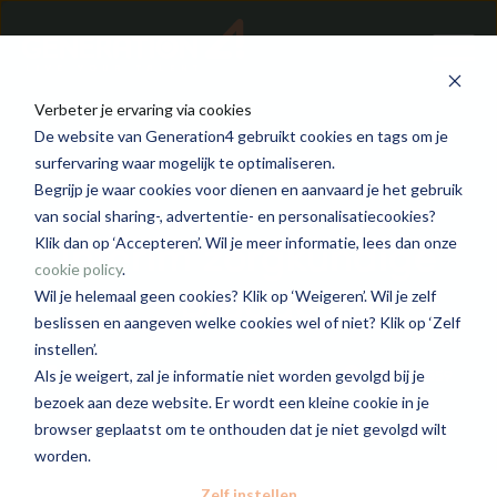
Verbeter je ervaring via cookies
De website van Generation4 gebruikt cookies en tags om je
surfervaring waar mogelijk te optimaliseren.
Begrijp je waar cookies voor dienen en aanvaard je het gebruik
van social sharing-, advertentie- en personalisatiecookies?
Interim zorgkundige
Klik dan op ‘Accepteren’. Wil je meer informatie, lees dan onze
cookie policy
.
Brugge
Wil je helemaal geen cookies? Klik op ‘Weigeren’. Wil je zelf
beslissen en aangeven welke cookies wel of niet? Klik op ‘Zelf
instellen’.
Generation4 Care Flex
Brugge
2779 - 3559
Als je weigert, zal je informatie niet worden gevolgd bij je
bezoek aan deze website. Er wordt een kleine cookie in je
browser geplaatst om te onthouden dat je niet gevolgd wilt
worden.
Zelf instellen